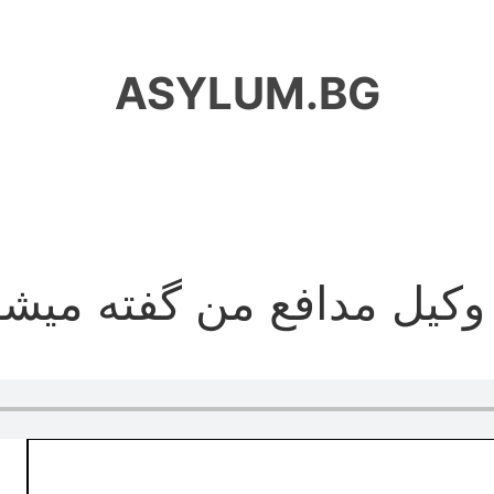
ASYLUM.BG
کیل مدافع من گفته میشو