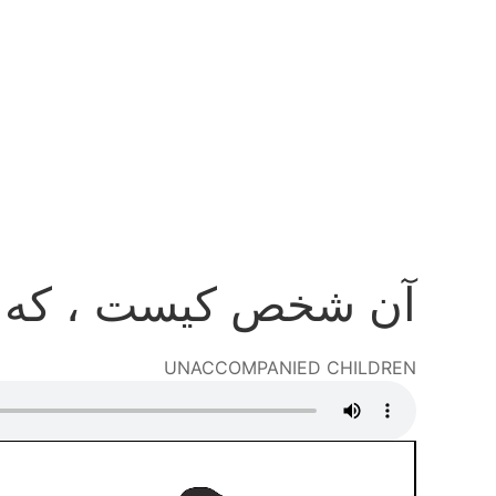
Skip
to
main
content
آن شخص کیست ، که و
UNACCOMPANIED CHILDREN
Audio
file
Video
file