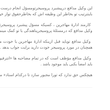
این وکیل مدافع درپیشبرد پروسیجرتومسؤل انجام درست و 
باینترتیب تو بخاطر این وظیفه اش که بخاطرحقوق تواز خ
کارمند ادارهٔ مهاجرین ، کسیکه مسؤل پیشبرد پروسیجر
وکیل مدافع که درمسئلهٔ پروسیجرپناهندگی با تو کمک مین
وکیل مدافع توباید قبل ازینکه ادارهٔ مهاجرین با خودت
همچنان در مورد پروسیجر خودت دارید برایت جواب بدهد
.
وکیل مدافع مؤظف است که در تمام مصاحبه ها
«
انترفیو
باید امضأ بکنی باید موجود باشد
.
هیچکس حق ندارد که تورا مجبور سازد تا درکدام اسناد
«
مد