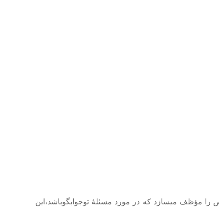
وص را مؤظف میسازد که در مورد مسئلهٔ توجوابگوباشد،این