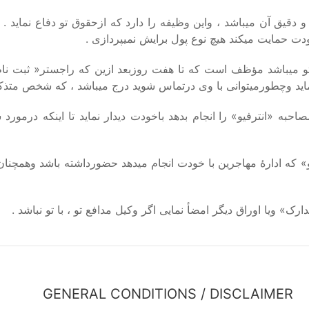
دقیق آن میباشد ، واین وظیفه را دارد که ازحقوق تو دفاع نماید
.
ودت حمایت میکند هیچ نوع پول برایش نمیپردازی
.
تو میباشد مؤظف است که تا هفت روزبعد ازین که راجستر
«
ثبت نا
ماید وچطورمیتوانی با وی درتماس شوید درج میباشد ، که شخص متذکر
 مصاحبه
«
انترفیو
»
را انجام بدهد باخودت دیدار نماید تا اینکه درمور
»
که ادارهٔ مهاجرین با خودت انجام میدهد حضورداشته باشد وهمچنان
ارک
»
ویا اوراق دیگر امضأ نمایی اگر وکیل مدافع تو ، با تو نباشد
.
GENERAL CONDITIONS / DISCLAIMER