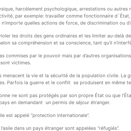
ysique, harcèlement psychologique, arrestations ou autres me
ivité, par exemple: travailler comme fonctionnaire d`État, a
n’importe quelles actions de force, de discrimination ou d’a
oler les droits des gens ordinaires et les limiter au-delà d
 selon sa compréhension et sa conscience, tant qu’il n’interf
t pas commises par le pouvoir mais par d’autres organisatio
sont victimes.
s menacent la vie et la sécurité de la population civile. L
pes. Parfois la guerre et le conflit se produisent en même t
rsonne ne sont pas protégés par son propre État ou que l’Éta
e pays en demandant un permis de séjour étranger.
ile est appelé “protection internationale”.
’asile dans un pays étranger sont appelées “réfugiés”.