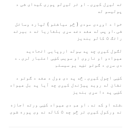
ته لیږل کیږی . او تر لیږلو پوری کیدای شی د
پولیسو له
خوا د اوږدی مودی ( څو میاشتو ) لپاره وساتل
شی .او پس له هغه دغه سړی بلغاریا ته د بیرته
راتګ ۵ کالو بندیز
لګول کیږی چه په ټوله اروپایی اتحادیه
هیوادو او ناروی او سویس کښی اعتبار لری . د
دی سړی د ګوتو نښه یو سیستم
کښی اچول کیږی . څه په دی ډول د هغه د ګوتو د
نشان له رویه پیژندل کیږی چه آیا په بل هیواد
کښی په دا سړی بندیز
.شته او که نه . او هم دی هیواد کښی ورته اجازه
نه ورکول کیږی تر څو چه ۵ کاله نه وی پوره شوی