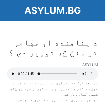
اصلي
ASYLUM.BG
منځپانګه
دانګل
د پناهنده او مهاجر
تر منځ څه توپیر دی ؟
ASYLUM
Audio
file
هر هغه څوک چه وغواړی بهر هیواد ته په خپله
خوښه د کار ، تحصیل او یا د کورنی سره یو ځای
کیدو لپاره لاړ شی
مهاجر نومیږی . د هر هیواد قانون د مهاجر