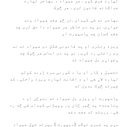
لپاره فرق کوی . هر هیواد د مهاجر لپاره
جداګانه قانون لری . هر څوک
مهاجر نه شی کیدای .تر څو هغه هیواد ونه
غواړی. نو په دی خاطر هر هیواد دا حق لری چه
هغه کسان چه پاسپورت او
ویزه ونلری او په قانونی شکل دی هیواد ته نه
وی راغلی رد کړی . نو په دی اساس هر څوک چه
وغواړی بل هیواد ته
تحصیل ، کار او یا د کورنی سره ژوند کولو
لپاره لاړ شی او د اقامت لپاره ویزه واخلی . که
چیرته څوک بدون له
پاسپورت او ویزی بل هیواد ته ننوځی او د
پناهنده په څیر ځان ور وپیژنی کیدای شی څه رد
شی . ورسته له هغه دغه
سړی په جبری توګه (دیپورت ) بیرته خپل هیواد