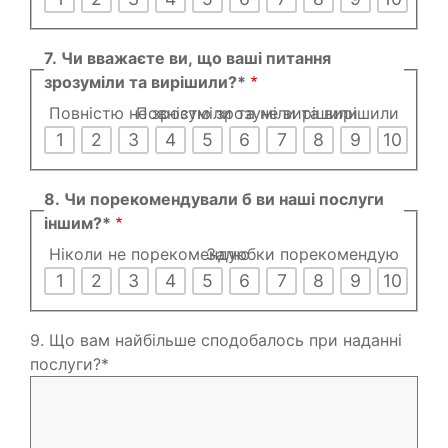
7. Чи вважаєте ви, що ваші питання
зрозуміли та вирішили?*
Повністю не зрозуміли та не вирішили
Повністю зрозуміли та вирішили
1
2
3
4
5
6
7
8
9
10
8. Чи порекомендували б ви наші послуги
іншим?*
Ніколи не порекомендую
Залюбки порекомендую
1
2
3
4
5
6
7
8
9
10
9. Що вам найбільше сподобалось при наданні
послуги?*