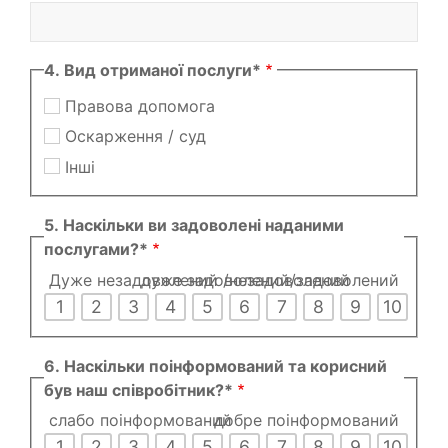
4. Вид отриманої послуги*
Правова допомога
Оскарження / суд
Інші
5. Наскільки ви задоволені наданими
послугами?*
Дуже незадоволений /незадоволений
дуже задоволений/задоволений
1
2
3
4
5
6
7
8
9
10
6. Наскільки поінформований та корисний
був наш співробітник?*
слабо поінформований
добре поінформований
1
2
3
4
5
6
7
8
9
10