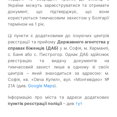
України можуть зареєструватися та отримати
документ, що підтверджує, що вони
користуються тимчасовим захистом у Болгарії
терміном на 1 рік.
Ці пункти є додатковими до існуючих центрів
реєстрації та прийому
Державного агентства у
справах біженців (ДАБ)
у м. Софія, м. Харманлі,
с. Баня або с. Пистрогор. Однак ДАБ здійснює
реєстрацію та видачу документів на
тимчасовий захист лише в одному зі своїх
центрів – який знаходиться за адресою: м.
Софія, кв. «Овча Купел», вул. «Монтевідео» №
21А (див.
Google Maps
).
Інформацію про міста та адреси додаткових
пунктів реєстрації поліції
– див
тут