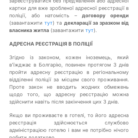
зареєструватися без пред’явлення або адресної
картки для вже зробленої адресної реєстрації в
поліції, або натомість –
договору оренди
(завантажити
тут
) та
декларації за зразком від
власника житла
(завантажити
тут
).
АДРЕСНА РЕЄСТРАЦІЯ В ПОЛІЦІЇ
Згідно із законом, кожен іноземець, який
в'їжджає в Болгарію, повинен протягом 3 днів
пройти адресну реєстрацію в регіональному
відділенні поліції за місцем свого проживання.
Проте закон не вводить жодних обмежень
щодо того, що адресну реєстрацію можна
здійснити навіть після закінчення цих 3 днів.
Якщо ви проживаєте в готелі, то його адресна
реєстрація здійснюється службово
адміністрацією готелю і вам не потрібно нічого
робити додатково.