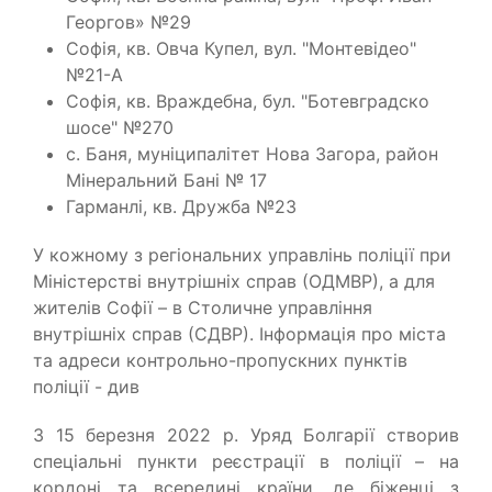
Георгов» №29
Софія, кв. Овча Купел, вул. "Монтевідео"
№21-А
Софія, кв. Враждебна, бул. "Ботевградско
шосе" №270
с. Баня, муніципалітет Нова Загора, район
Мінеральний Бані № 17
Гарманлі, кв. Дружба №23
У кожному з регіональних управлінь поліції при
Міністерстві внутрішніх справ (ОДМВР), а для
жителів Софії – в Столичне управління
внутрішніх справ (СДВР). Інформація про міста
та адреси контрольно-пропускних пунктів
поліції - див
З 15 березня 2022 р. Уряд Болгарії створив
спеціальні пункти реєстрації в поліції – на
кордоні та всередині країни, де біженці з