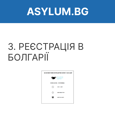
Перейти
ASYLUM.BG
до
основного
вмісту
3. РЕЄСТРАЦІЯ В
БОЛГАРІЇ