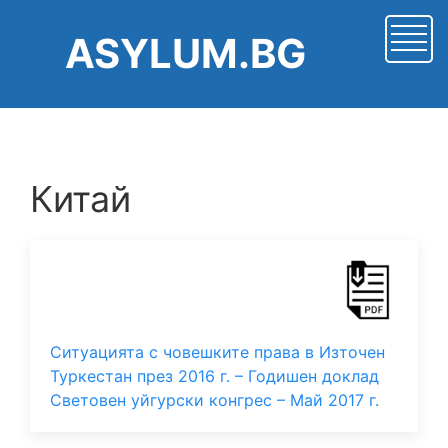
Премини
към
ASYLUM.BG
основното
съдържание
Китай
Ситуацията с човешките права в Източен
Туркестан през 2016 г. – Годишен доклад
Световен уйгурски конгрес – Май 2017 г.