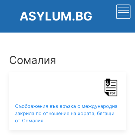
Премини
към
ASYLUM.BG
основното
съдържание
Сомалия
Съображения във връзка с международна
закрила по отношение на хората, бягащи
от Сомалия