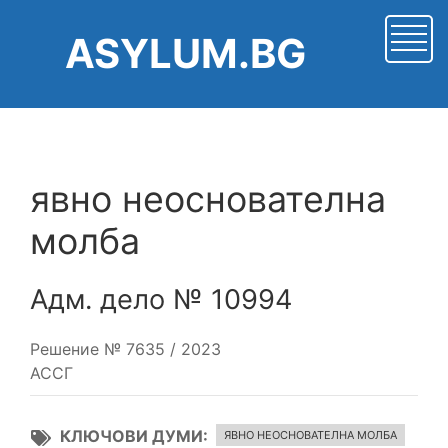
Премини
към
ASYLUM.BG
основното
съдържание
явно неоснователна
молба
Адм. дело № 10994
Решение № 7635 / 2023
АССГ
КЛЮЧОВИ ДУМИ
ЯВНО НЕОСНОВАТЕЛНА МОЛБА