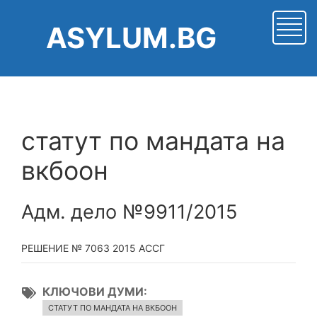
Премини
към
ASYLUM.BG
основното
съдържание
статут по мандата на
вкбоон
Адм. дело №9911/2015
РЕШЕНИЕ № 7063 2015 АССГ
КЛЮЧОВИ ДУМИ
СТАТУТ ПО МАНДАТА НА ВКБООН