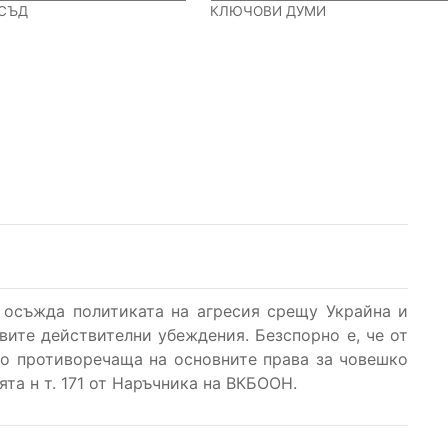
СЪД
КЛЮЧОВИ ДУМИ
й осъжда политиката на агресия срещу Украйна и
вите действителни убеждения. Безспорно е, че от
то противоречаща на основните права за човешко
та н т. 171 от Наръчника на ВКБООН.