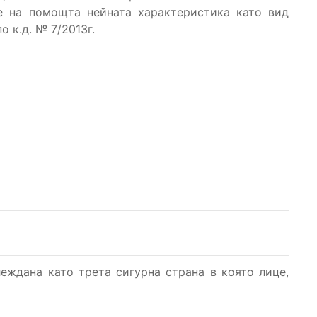
е на помощта нейната характеристика като вид
 к.д. № 7/2013г.
еждана като трета сигурна страна в която лице,