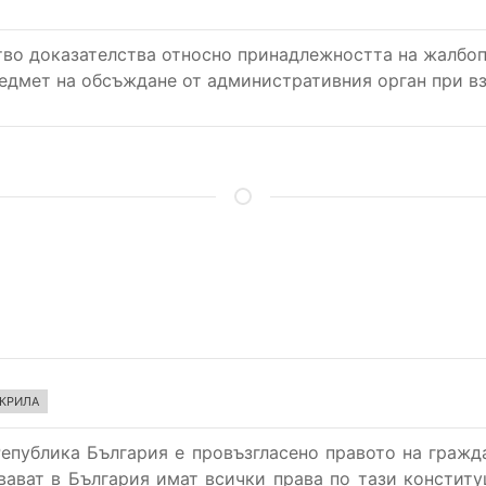
тво доказателства относно принадлежността на жалбо
предмет на обсъждане от административния орган при в
АКРИЛА
 Република България е провъзгласено правото на гражд
вават в България имат всички права по тази конститу