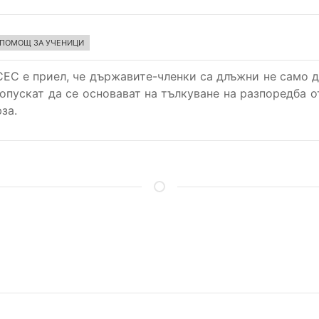
 ПОМОЩ ЗА УЧЕНИЦИ
4 СЕС е приел, че държавите-членки са длъжни не само 
допускат да се основават на тълкуване на разпоредба о
юза.