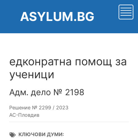
Премини
към
ASYLUM.BG
основното
съдържание
едконратна помощ за
ученици
Адм. дело № 2198
Решение № 2299 / 2023
АС-Пловдив
КЛЮЧОВИ ДУМИ