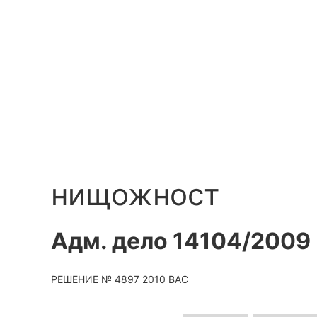
Премини
към
основното
съдържание
нищожност
Адм. дело 14104/2009
РЕШЕНИЕ № 4897 2010 ВАС