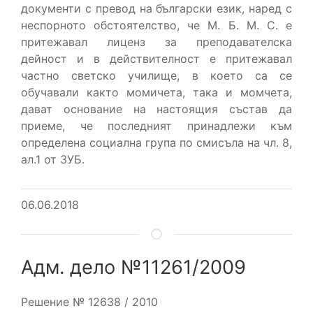
документи с превод на български език, наред с
неспорното обстоятелство, че М. Б. М. С. е
притежавал лиценз за преподавателска
дейност и в действителност е притежавал
частно светско училище, в което са се
обучавали както момичета, така и момчета,
дават основание на настоящия състав да
приеме, че последният принадлежи към
определена социална група по смисъла на чл. 8,
ал.1 от ЗУБ.
06.06.2018
Адм. дело №11261/2009
Решение № 12638 / 2010