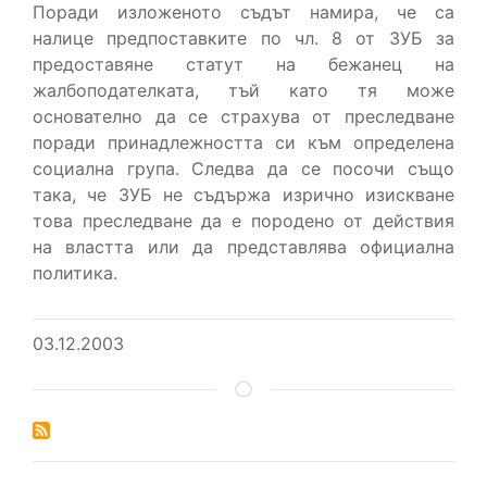
Поради изложеното съдът намира, че са
налице предпоставките по чл. 8 от ЗУБ за
предоставяне статут на бежанец на
жалбоподателката, тъй като тя може
основателно да се страхува от преследване
поради принадлежността си към определена
социална група. Следва да се посочи също
така, че ЗУБ не съдържа изрично изискване
това преследване да е породено от действия
на властта или да представлява официална
политика.
03.12.2003