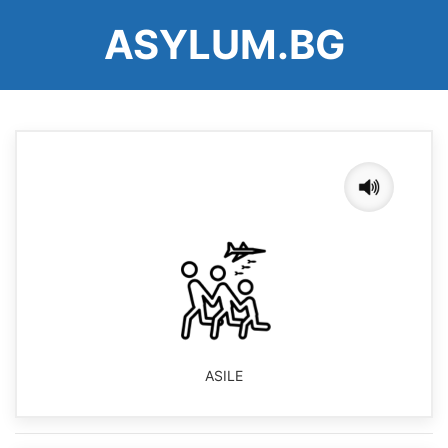
Aller
ASYLUM.BG
au
contenu
principal
ASILE