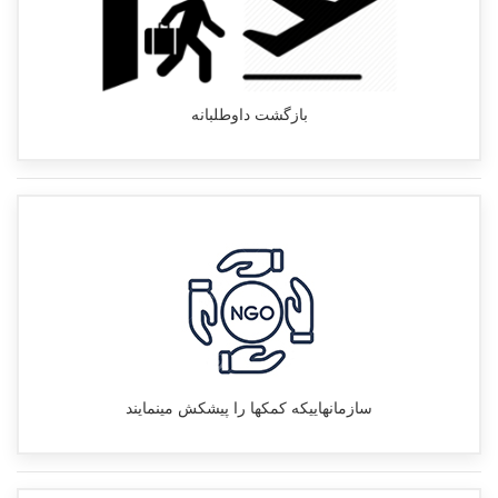
بازگشت داوطلبانه
سازمانهاییکه کمکها را پیشکش مینمایند