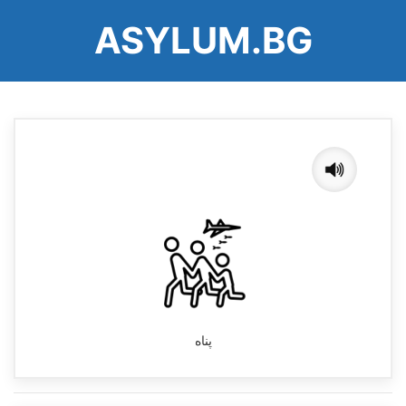
رفتن
ASYLUM.BG
به
محتوای
اصلی
پناه