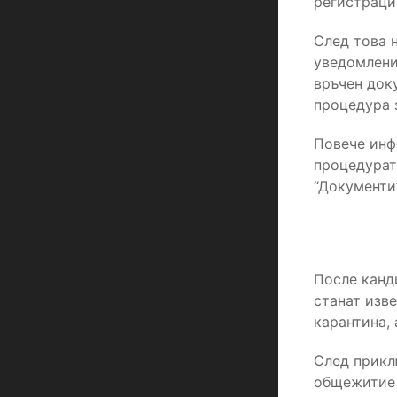
регистрацио
След това н
уведомление
връчен док
процедура 
Повече инф
процедурат
“Документи”
После канд
станат изв
карантина, 
След прикл
общежитие 