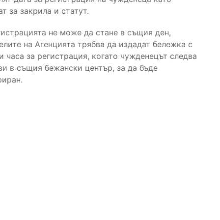
т за закрила и статут.
гистрацията не може да стане в същия ден,
елите на Агенцията трябва да издадат бележка с
 и часа за регистрация, когато чужденецът следва
ви в същия бежански център, за да бъде
риран.