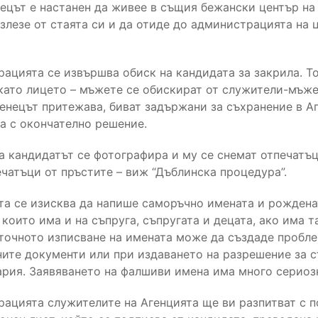
ецът е настанен да живее в същия бежански център на 
злезе от стаята си и да отиде до администрацията на 
рацията се извършва обиск на кандидата за закрила. Т
като лицето – мъжете се обискират от служители-мъже
енецът притежава, биват задържани за съхранение в А
а с окончателно решение.
а кандидатът се фотографира и му се снемат отпечатъц
чатъци от пръстите – виж “Дъблинска процедура”.
та се изисква да напише саморъчно имената и рожденат
 които има и на съпруга, съпругата и децата, ако има 
еточното изписване на имената може да създаде пробле
ните документи или при издаването на разрешение за с
ария. Заявяването на фалшиви имена има много сериоз
рацията служителите на Агенцията ще ви разпитват с п