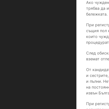
Ако чужден
трябва да и
бележката.
При регист
същия пол 
които чужд
процедурат
След обиск
вземат отпе
От кандида
и сестрите,
и пълни. Н
на постоян
извън Бълг
При регист