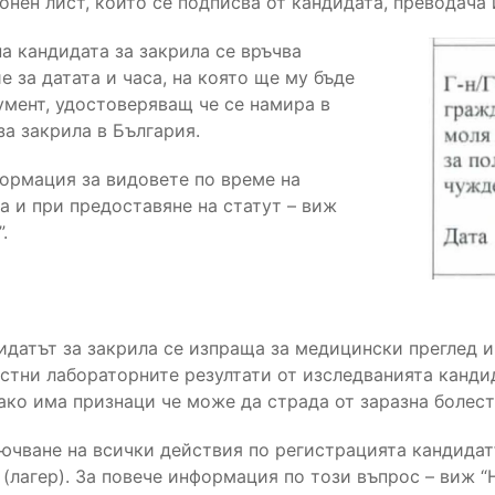
нен лист, който се подписва от кандидата, преводача 
а кандидата за закрила се връчва
 за датата и часа, на която ще му бъде
умент, удостоверяващ че се намира в
за закрила в България.
ормация за видовете по време на
а и при предоставяне на статут – виж
.
идатът за закрила се изпраща за медицински преглед и
естни лабораторните резултати от изследванията канди
ако има признаци че може да страда от заразна болест
ючване на всички действия по регистрацията кандидатъ
(лагер). За повече информация по този въпрос – виж “Н