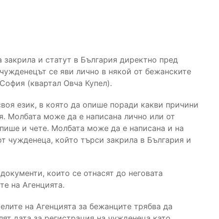
 закрила и статут в България директно пред
 чужденецът се яви лично в някой от бежанските
София (квартал Овча Купел).
воя език, в която да опише поради какви причини
я. Молбата може да е написана лично или от
 пише и чете. Молбата може да е написана и на
от чужденеца, който търси закрила в България и
документи, които се отнасят до неговата
те на Агенцията.
елите на Агенцията за бежанците трябва да
лят дата за регистрация на чужденеца като