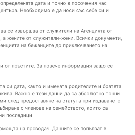
определената дата и точно в посочения час
центъра. Необходимо е да носи със себе си и
ова се извършва от служители на Агенцията от
, а жените от служители-жени. Всички документи,
генцията на бежанците до приключването на
и от пръстите. За повече информация защо се
а си дата, както и имената родителите и братята
такива. Важно е тези данни да са абсолютно точни
ми след предоставяне на статута при издаването
ъбиране с членове на семейството, които са
ни последици
омощта на преводач. Данните се попълват в