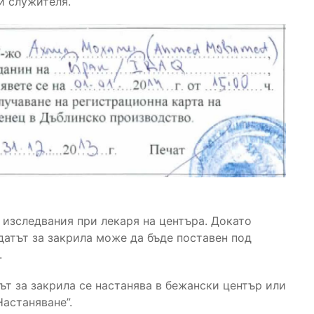
и служителя.
 изследвания при лекаря на центъра. Докато
датът за закрила може да бъде поставен под
.
т за закрила се настанява в бежански център или
астаняване”.