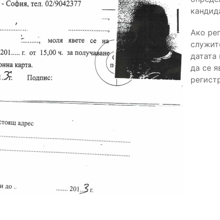
кандида
Ако ре
служит
датата
да се я
регист