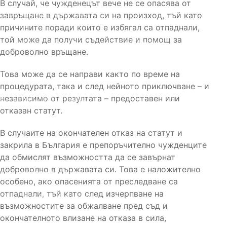
В случай, че чужденецът вече не се опасява от
завръщане в държавата си на произход, тъй като
3. МЕЖДУНАРОДНА ЗАКРИЛА
причините поради които е избягал са отпаднали,
той може да получи съдействие и помощ за
4. ПРОЦЕДУРА ЗА ПРЕДОСТАВЯНЕ НА ЗАКРИЛА
доброволно връщане.
5. ДРУГИ ВИДОВЕ ЗАКРИЛА В БЪЛГАРИЯ
Това може да се направи както по време на
процедурата, така и след нейното приключване – и
независимо от резултата – предоставен или
6. НЕПРИДРУЖЕНИ ДЕЦА
отказан статут.
7. ДОКУМЕНТИ
В случаите на окончателен отказ на статут и
закрила в България е препоръчително чужденците
8. СЪБИРАНЕ НА СЕМЕЙСТВО
да обмислят възможността да се завърнат
доброволно в държавата си. Това е наложително
9. МАНДАТЕН СТАТУТ
особено, ако опасенията от преследване са
отпаднали, тъй като след изчерпване на
10. ДОБРОВОЛНО ВРЪЩАНЕ
възможностите за обжалване пред съд и
окончателното влизане на отказа в сила,