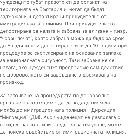
чужденците губат правото си да останат на
територията на България и могат да бъдат
задържани и депортирани принудително от
имиграционната полиция. При принудителното
депортиране се налага и забрана за влизане – т.нар.
“черен печат”, която забрана може да бъде за срок
до 5 години при депортиране, или до 10 години при
процедура за експулсиране на основание заплаха
за националната сигурност. Тази забрана не се
налага, ако чужденецът предприеме сам действия
по доброволното си завръщане в държавата на
произход.
За започване на процедурата по доброволно
връщане е необходимо да се подаде писмена
молба до имиграционната полиция – Дирекция
“Миграция” (ДМ). Ако чужденецът не разполага с
валиден паспорт или средства за пътуване, може
да поиска съдействие от имиграционната полиция.